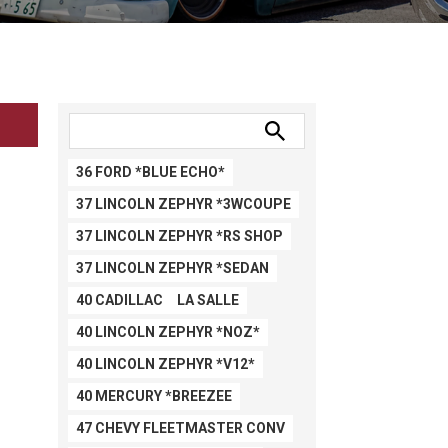
36 FORD *BLUE ECHO*
37 LINCOLN ZEPHYR *3WCOUPE
37 LINCOLN ZEPHYR *RS SHOP
37 LINCOLN ZEPHYR *SEDAN
40 CADILLAC LA SALLE
40 LINCOLN ZEPHYR *NOZ*
40 LINCOLN ZEPHYR *V12*
40 MERCURY *BREEZEE
47 CHEVY FLEETMASTER CONV