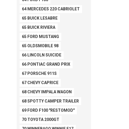
64 MERCEDES 220 CABRIOLET
65 BUICK LESABRE
65 BUICK RIVIERA
65 FORD MUSTANG
65 OLDSMOBILE 98
66 LINCOLN SUICIDE
66 PONTIAC GRAND PRIX
67 PORSCHE 911S
67 CHEVY CAPRICE
68 CHEVY IMPALA WAGON
68 SPOTTY CAMPER TRAILER
69 FORD F100 "RESTOMOD"
70 TOYOTA 2000GT
70 WINNEBAGO WINNIE F17