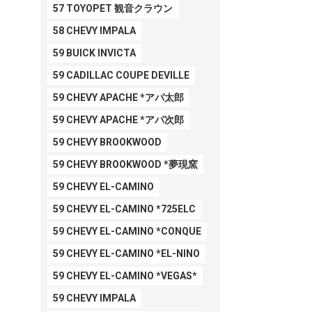
57 TOYOPET 観音クラウン
58 CHEVY IMPALA
59 BUICK INVICTA
59 CADILLAC COUPE DEVILLE
59 CHEVY APACHE *アパ太郎
59 CHEVY APACHE *アパ次郎
59 CHEVY BROOKWOOD
59 CHEVY BROOKWOOD *夢現窯
59 CHEVY EL-CAMINO
59 CHEVY EL-CAMINO *725ELC
59 CHEVY EL-CAMINO *CONQUE
59 CHEVY EL-CAMINO *EL-NINO
59 CHEVY EL-CAMINO *VEGAS*
59 CHEVY IMPALA