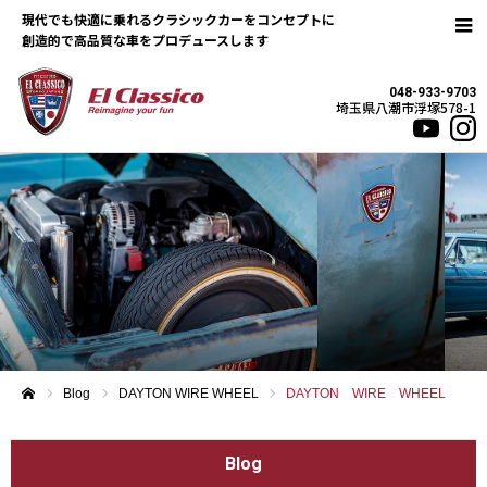
現代でも快適に乗れるクラシックカーをコンセプトに
048-933-9703
埼玉県八潮市浮塚578-1
Blog
DAYTON WIRE WHEEL
DAYTON WIRE WHEEL
ホーム
Blog