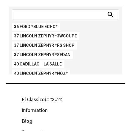
36 FORD *BLUE ECHO*
37 LINCOLN ZEPHYR *3WCOUPE
37 LINCOLN ZEPHYR *RS SHOP
37 LINCOLN ZEPHYR *SEDAN
40 CADILLAC LA SALLE
40 LINCOLN ZEPHYR *NOZ*
40 LINCOLN ZEPHYR *V12*
40 MERCURY *BREEZEE
El Classicoについて
47 CHEVY FLEETMASTER CONV
Information
48 CHEVY 3100 *Q-CHINCO
Blog
48 CHEVY FLEET AEROSEDAN
48 CHEVY FLEETMASTER CONV