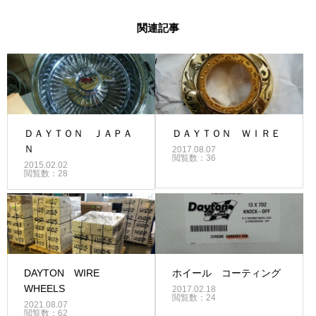
関連記事
ＤＡＹＴＯＮ ＪＡＰＡ
ＤＡＹＴＯＮ ＷＩＲＥ
Ｎ
2017.08.07
閲覧数：36
2015.02.02
閲覧数：28
DAYTON WIRE
ホイール コーティング
WHEELS
2017.02.18
閲覧数：24
2021.08.07
閲覧数：62