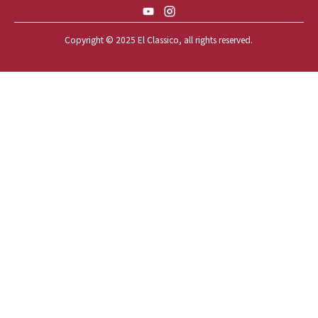
59 CADILLAC COUPE DEVILLE
Copyright © 2025 El Classico, all rights reserved.️
59 CHEVY APACHE *アパ太郎
59 CHEVY APACHE *アパ次郎
59 CHEVY BROOKWOOD
59 CHEVY BROOKWOOD *夢現窯
59 CHEVY EL-CAMINO
59 CHEVY EL-CAMINO *725ELC
59 CHEVY EL-CAMINO *CONQUE
59 CHEVY EL-CAMINO *EL-NINO
59 CHEVY EL-CAMINO *VEGAS*
59 CHEVY IMPALA
59 CHEVY IMPALA *OLD STYLE
59 CHEVY IMPALA *TOP GUN*
59 CHEVY IMPALA CONVERTIBLE