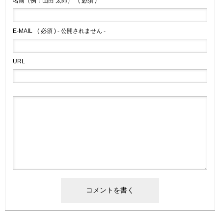
名前（例：山田 太郎）
( 必須 )
E-MAIL
( 必須 ) - 公開されません -
URL