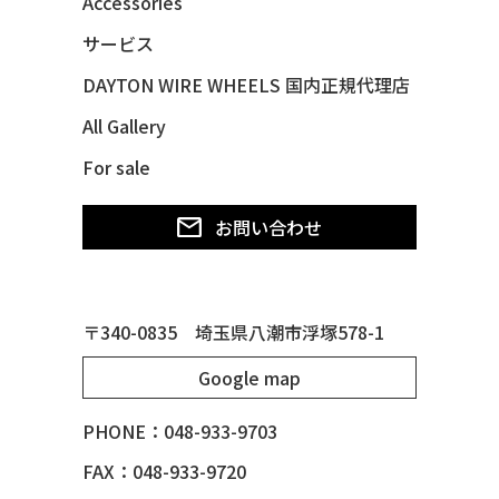
Accessories
48 CHEVY SUBURBAN
サービス
49 CHEVY SUBURBAN
DAYTON WIRE WHEELS 国内正規代理店
49 FORD SHOE BOX
All Gallery
49 MERCURY *MERC9*
For sale
50 CHEVY STYLE-LINE*BUBBLES
50 CHEVY SUBURBAN
お問い合わせ
50 CHEVY TIN WOODIE WAGON
50 MERCURY *OX BLOOD*
51 CHEVY STYLE LINE
〒340-0835 埼玉県八潮市浮塚578-1
51 MERCURY
Google map
51 MERCURY *ART MORRISON
53 CHEVY BEL-AIR
PHONE：048-933-9703
54 CHEVY BEL-AIR
FAX：048-933-9720
54 CHEVY SUBURBAN