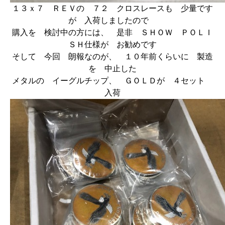
１３ｘ７ ＲＥＶの ７２ クロスレースも 少量です
が 入荷しましたので
購入を 検討中の方には、 是非 ＳＨＯＷ ＰＯＬＩ
ＳＨ仕様が お勧めです
そして 今回 朗報なのが、 １０年前くらいに 製造
を 中止した
メタルの イーグルチップ、 ＧＯＬＤが ４セット
入荷