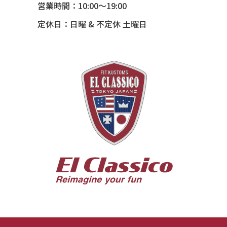
営業時間：10:00～19:00
54 CHEVY TIN WOODIE WAGON
定休日：日曜 & 不定休 土曜日
55 BUICK ROADMASTER
55 CHEVY 210
55 CHEVY HANDYMAN WAGON
55 FORD F100
56 BUICK SPECIAL * 565 *
56 CHEVY BEL-AIR * KOMO *
56 CHEVY BEL-AIR *SPARKLE 56
56 CHEVY BELAIR CONV
57 CHEVY BEL-AIR CONVERTIBLE
57 CHEVY NOMAD *ACID 57*
57 TOYOPET 観音クラウン
58 CHEVY IMPALA
59 BUICK INVICTA