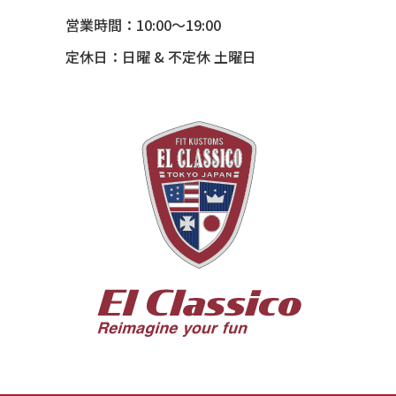
54 CHEVY SUBURBAN
営業時間：10:00～19:00
54 CHEVY TIN WOODIE WAGON
定休日：日曜 & 不定休 土曜日
55 BUICK ROADMASTER
55 CHEVY 210
55 CHEVY HANDYMAN WAGON
55 FORD F100
56 BUICK SPECIAL * 565 *
56 CHEVY BEL-AIR * KOMO *
56 CHEVY BEL-AIR *SPARKLE 56
56 CHEVY BELAIR CONV
57 CHEVY BEL-AIR CONVERTIBLE
57 CHEVY NOMAD *ACID 57*
57 TOYOPET 観音クラウン
58 CHEVY IMPALA