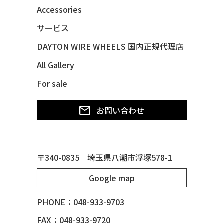
48 CHEVY FLEETMASTER CONV
Accessories
48 CHEVY SUBURBAN
サービス
49 CHEVY SUBURBAN
DAYTON WIRE WHEELS 国内正規代理店
49 FORD SHOE BOX
All Gallery
49 MERCURY *MERC9*
For sale
50 CHEVY STYLE-LINE*BUBBLES
50 CHEVY SUBURBAN
お問い合わせ
50 CHEVY TIN WOODIE WAGON
50 MERCURY *OX BLOOD*
51 CHEVY STYLE LINE
〒340-0835 埼玉県八潮市浮塚578-1
51 MERCURY
Google map
51 MERCURY *ART MORRISON
53 CHEVY BEL-AIR
PHONE：048-933-9703
54 CHEVY BEL-AIR
FAX：048-933-9720