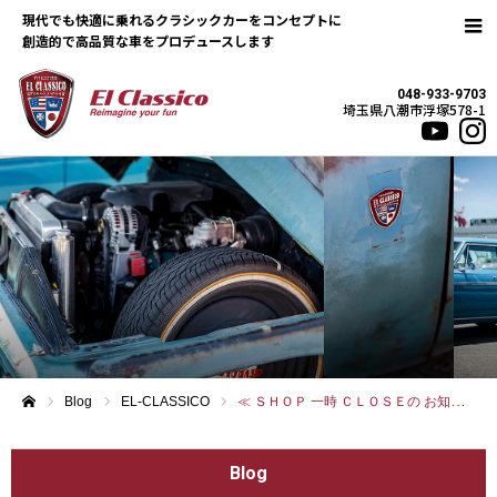
現代でも快適に乗れるクラシックカーをコンセプトに
048-933-9703
埼玉県八潮市浮塚578-1
Blog
EL-CLASSICO
≪ ＳＨＯＰ 一時 ＣＬＯＳＥの お知らせ ≫
ホーム
Blog