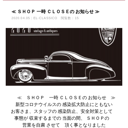
≪ ＳＨＯＰ 一時 ＣＬＯＳＥの お知らせ ≫
2020.04.05
EL-CLASSICO
閲覧数：15
≪ ＳＨＯＰ 一時 ＣＬＯＳＥの お知らせ ≫
新型コロナウイルスの 感染拡大防止にともない
お客さま、スタッフの 感染防止、安全対策として
事態が 収束するまでの 当面の間、 ＳＨＯＰの
営業を自粛 させて 頂く事となりました