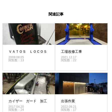
関連記事
ＶＡＴＯＳ ＬＯＣＯＳ
工場改修工事
2009.08.05
2021.12.17
閲覧数：13
閲覧数：22
カイザー ガード 加工
出張作業
2017.04.20
2022.09.21
閲覧数：24
閲覧数：17