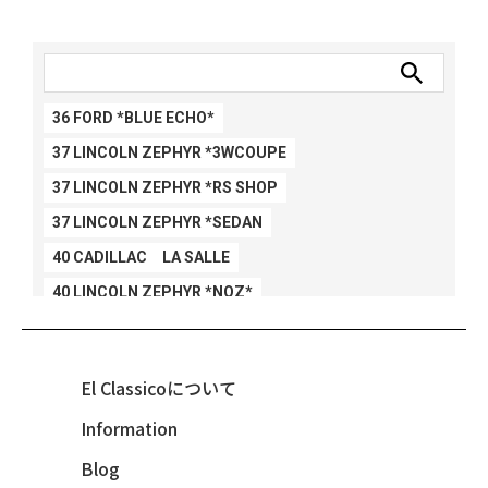
36 FORD *BLUE ECHO*
37 LINCOLN ZEPHYR *3WCOUPE
37 LINCOLN ZEPHYR *RS SHOP
37 LINCOLN ZEPHYR *SEDAN
40 CADILLAC LA SALLE
40 LINCOLN ZEPHYR *NOZ*
40 LINCOLN ZEPHYR *V12*
40 MERCURY *BREEZEE
El Classicoについて
47 CHEVY FLEETMASTER CONV
Information
48 CHEVY 3100 *Q-CHINCO
Blog
48 CHEVY FLEET AEROSEDAN