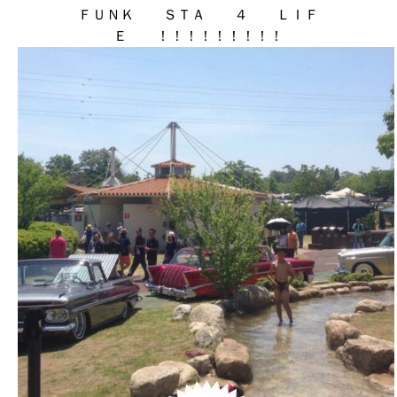
ＦＵＮＫ ＳＴＡ ４ ＬＩＦ
Ｅ ！！！！！！！！！