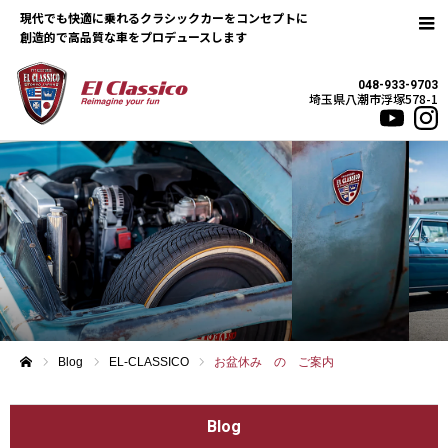
現代でも快適に乗れるクラシックカーをコンセプトに
048-933-9703
埼玉県八潮市浮塚578-1
Blog
EL-CLASSICO
お盆休み の ご案内
ホーム
Blog