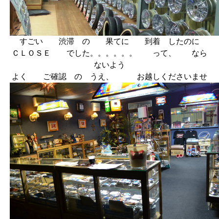
すごい 渋滞 の 果てに 到着 したのに
ＣＬＯＳＥ でした。。。。。。 って、 なら
ないよう
よく ご確認 の うえ、 お越しくださいませ