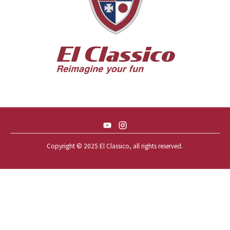
56 CHEVY BEL-AIR *SPARKLE 56
56 CHEVY BELAIR CONV
57 CHEVY BEL-AIR CONVERTIBLE
57 CHEVY NOMAD *ACID 57*
57 TOYOPET 観音クラウン
58 CHEVY IMPALA
59 BUICK INVICTA
59 CADILLAC COUPE DEVILLE
Copyright © 2025 El Classico, all rights reserved.️
59 CHEVY APACHE *アパ太郎
59 CHEVY APACHE *アパ次郎
59 CHEVY BROOKWOOD
59 CHEVY BROOKWOOD *夢現窯
59 CHEVY EL-CAMINO
59 CHEVY EL-CAMINO *725ELC