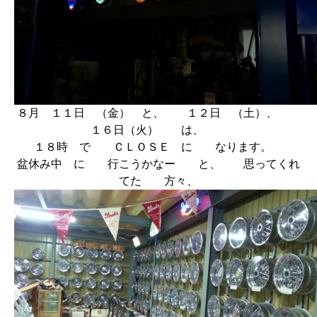
８月 １１日 （金） と、 １２日 （土）、
１６日（火） は、
１８時 で ＣＬＯＳＥ に なります。
盆休み中 に 行こうかなー と、 思ってくれ
てた 方々、