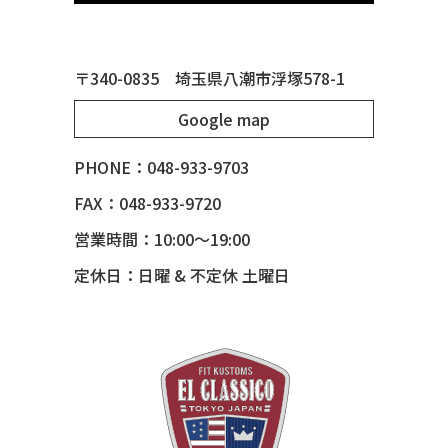
50 MERCURY *OX BLOOD*
51 CHEVY STYLE LINE
〒340-0835 埼玉県八潮市浮塚578-1
51 MERCURY
Google map
51 MERCURY *ART MORRISON
53 CHEVY BEL-AIR
PHONE：048-933-9703
54 CHEVY BEL-AIR
FAX：048-933-9720
54 CHEVY SUBURBAN
営業時間：10:00～19:00
54 CHEVY TIN WOODIE WAGON
定休日：日曜 & 不定休 土曜日
55 BUICK ROADMASTER
55 CHEVY 210
55 CHEVY HANDYMAN WAGON
55 FORD F100
56 BUICK SPECIAL * 565 *
56 CHEVY BEL-AIR * KOMO *