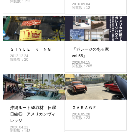
閲覧数：153
2016.09.04
閲覧数：12
ＳＴＹＬＥ ＫＩＮＧ
『ガレージのある家
vol.55』
2012.12.24
閲覧数：20
2026.04.15
閲覧数：205
沖縄ルート58取材 日曜
ＧＡＲＡＧＥ
日編③ アメリカンヴィ
2016.05.28
閲覧数：23
レッジ
2026.04.22
閲覧数：143