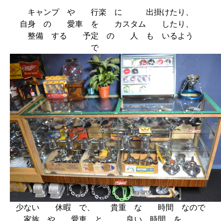
キャンプ や 行楽 に 出掛けたり、
自身 の 愛車 を カスタム したり、
整備 する 予定 の 人 も いるよう
で
少ない 休暇 で、 貴重 な 時間 なので
家族 や 愛車 と 良い 時間 を