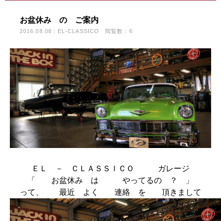
お盆休み の ご案内
2016.08.08
EL-CLASSICO
閲覧数：6
ＥＬ － ＣＬＡＳＳＩＣＯ ガレージ
「 お盆休み は やってるの ？ 」
って、 最近 よく 連絡 を 頂きまして