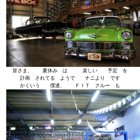
皆さま、 夏休み は 楽しい 予定 を
計画 されてる ようで ナニより です
かくいう 僕達、 ＦＩＴ クルー も