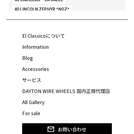
40 LINCOLN ZEPHYR *NOZ*
40 LINCOLN ZEPHYR *V12*
40 MERCURY *BREEZEE
El Classicoについて
47 CHEVY FLEETMASTER CONV
Information
48 CHEVY 3100 *Q-CHINCO
Blog
48 CHEVY FLEET AEROSEDAN
48 CHEVY FLEETMASTER CONV
Accessories
48 CHEVY SUBURBAN
サービス
49 CHEVY SUBURBAN
DAYTON WIRE WHEELS 国内正規代理店
49 FORD SHOE BOX
All Gallery
49 MERCURY *MERC9*
For sale
50 CHEVY STYLE-LINE*BUBBLES
50 CHEVY SUBURBAN
お問い合わせ
50 CHEVY TIN WOODIE WAGON