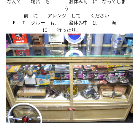
なんて 場合 も、 お休み前 に なってしま
う
前 に アレンジ して ください
ＦＩＴ クルー も、 盆休み中 は 海
に 行ったり、