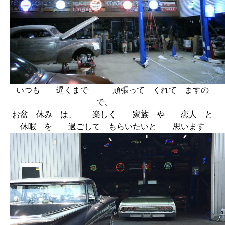
いつも 遅くまで 頑張って くれて ますの
で、
お盆 休み は、 楽しく 家族 や 恋人 と
休暇 を 過ごして もらいたいと 思います