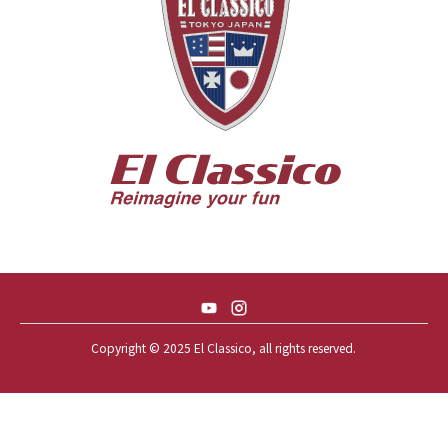
56 BUICK SPECIAL * 565 *
56 CHEVY BEL-AIR * KOMO *
56 CHEVY BEL-AIR *SPARKLE 56
56 CHEVY BELAIR CONV
57 CHEVY BEL-AIR CONVERTIBLE
57 CHEVY NOMAD *ACID 57*
57 TOYOPET 観音クラウン
58 CHEVY IMPALA
59 BUICK INVICTA
59 CADILLAC COUPE DEVILLE
Copyright © 2025 El Classico, all rights reserved.️
59 CHEVY APACHE *アパ太郎
59 CHEVY APACHE *アパ次郎
59 CHEVY BROOKWOOD
59 CHEVY BROOKWOOD *夢現窯