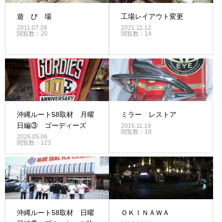
遊 び 場
工場レイアウト変更
2011.07.29
2021.11.12
閲覧数：20
閲覧数：14
沖縄ルート58取材 月曜
ミラー レストア
日編③ ゴーディーズ
2016.11.19
閲覧数：18
2026.05.06
閲覧数：123
沖縄ルート58取材 日曜
ＯＫＩＮＡＷＡ