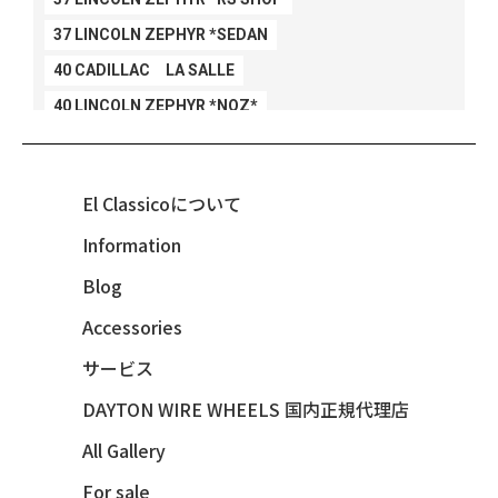
37 LINCOLN ZEPHYR *SEDAN
40 CADILLAC LA SALLE
40 LINCOLN ZEPHYR *NOZ*
40 LINCOLN ZEPHYR *V12*
40 MERCURY *BREEZEE
El Classicoについて
47 CHEVY FLEETMASTER CONV
Information
48 CHEVY 3100 *Q-CHINCO
Blog
48 CHEVY FLEET AEROSEDAN
48 CHEVY FLEETMASTER CONV
Accessories
48 CHEVY SUBURBAN
サービス
49 CHEVY SUBURBAN
DAYTON WIRE WHEELS 国内正規代理店
49 FORD SHOE BOX
All Gallery
49 MERCURY *MERC9*
For sale
50 CHEVY STYLE-LINE*BUBBLES