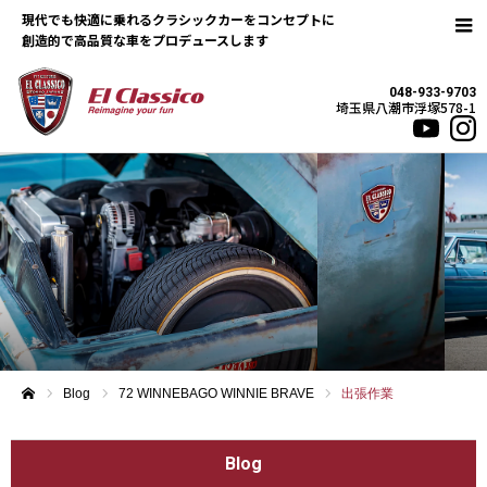
現代でも快適に乗れるクラシックカーをコンセプトに
048-933-9703
埼玉県八潮市浮塚578-1
Blog
72 WINNEBAGO WINNIE BRAVE
出張作業
ホーム
Blog