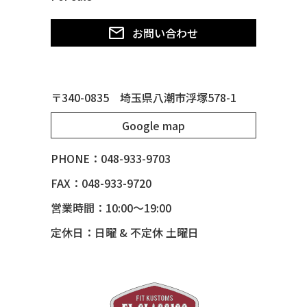
50 CHEVY SUBURBAN
お問い合わせ
50 CHEVY TIN WOODIE WAGON
50 MERCURY *OX BLOOD*
51 CHEVY STYLE LINE
〒340-0835 埼玉県八潮市浮塚578-1
51 MERCURY
Google map
51 MERCURY *ART MORRISON
53 CHEVY BEL-AIR
PHONE：048-933-9703
54 CHEVY BEL-AIR
FAX：048-933-9720
54 CHEVY SUBURBAN
営業時間：10:00～19:00
54 CHEVY TIN WOODIE WAGON
定休日：日曜 & 不定休 土曜日
55 BUICK ROADMASTER
55 CHEVY 210
55 CHEVY HANDYMAN WAGON
55 FORD F100