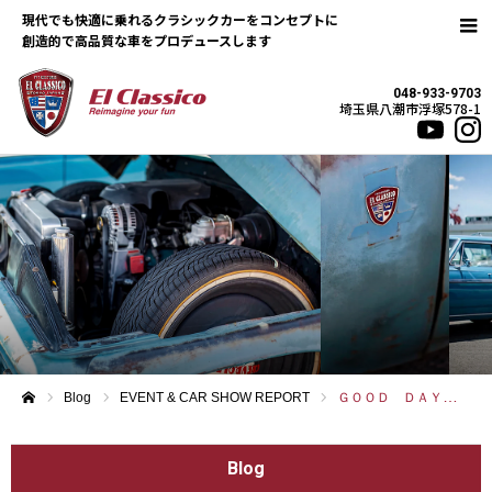
現代でも快適に乗れるクラシックカーをコンセプトに
048-933-9703
埼玉県八潮市浮塚578-1
Blog
EVENT & CAR SHOW REPORT
ＧＯＯＤ ＤＡＹＳ ＣＲＵＩＳＥ
ホーム
Blog