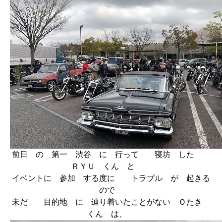
前日 の 第一 渋谷 に 行って 寝坊 した
ＲＹＵ くん と
イベントに 参加 する度に トラブル が 起きる
ので
未だ 目的地 に 辿り着いたことがない Ｏたき
くん は、