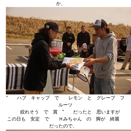
か、
” ハブ キャップ で レモン と グレープ フ
ルーツ
絞れそう で 賞 ” だったと 思いますが
この日も 安定 で Ｈみちゃん の 脚が 綺麗
だったので、