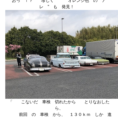
おっ ！？ 珍しく ” オレンジ色 の ア
レ ” も 発見！
「 こないだ 車検 切れたから とりなおした
ら、
前回 の 車検 から、 １３０ｋｍ しか 進