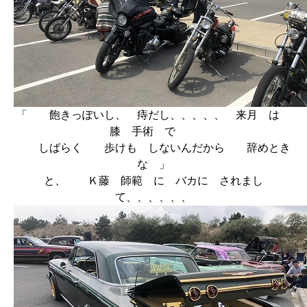
「 飽きっぽいし、 痔だし、、、、、 来月 は
膝 手術 で
しばらく 歩けも しないんだから 辞めとき
な 」
と、 Ｋ藤 師範 に バカに されまし
て、、、、、、