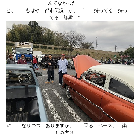
んでなかった 」
と、 もはや 都市伝説 か、 ” 持ってる 持っ
てる 詐欺 ”
に なりつつ ありますが、 乗る ペース、 楽
しみ方は