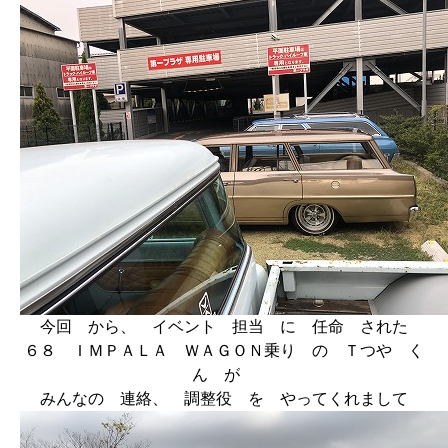
今回 から、 イベント 担当 に 任命 された
６８ ＩＭＰＡＬＡ ＷＡＧＯＮ乗り の Ｔつや く
ん が
みんなの 連絡、 調整役 を やってくれまして