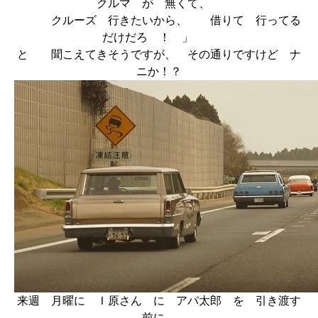
クルマ が 無くて、
クルーズ 行きたいから、 借りて 行ってる
だけだろ ！ 」
と 聞こえてきそうですが、 その通りですけど ナ
ニか！？
来週 月曜に Ｉ原さん に アパ太郎 を 引き渡す
前に