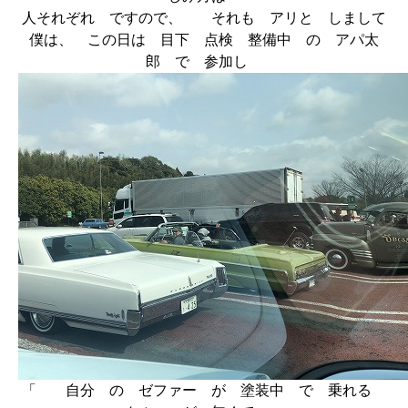
人それぞれ ですので、 それも アリと しまして
僕は、 この日は 目下 点検 整備中 の アパ太
郎 で 参加し
「 自分 の ゼファー が 塗装中 で 乗れる