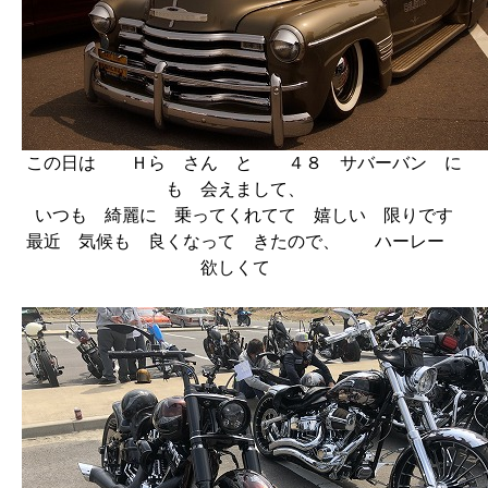
この日は Ｈら さん と ４８ サバーバン に
も 会えまして、
いつも 綺麗に 乗ってくれてて 嬉しい 限りです
最近 気候も 良くなって きたので、 ハーレー
欲しくて