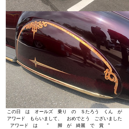
この日 は オールズ 乗り の Ｓたろう くん が
アワード もらいまして、 おめでとう ございました
アワード は ” 脚 が 綺麗 で 賞 ”