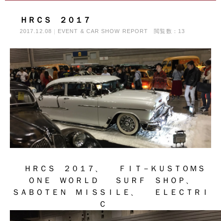
ＨＲＣＳ ２０１７
2017.12.08
EVENT & CAR SHOW REPORT
閲覧数：13
ＨＲＣＳ ２０１７、 ＦＩＴ－ＫＵＳＴＯＭＳ
ＯＮＥ ＷＯＲＬＤ ＳＵＲＦ ＳＨＯＰ
、
ＳＡＢＯＴＥＮ ＭＩＳＳＩＬＥ
、
ＥＬＥＣＴＲＩ
Ｃ