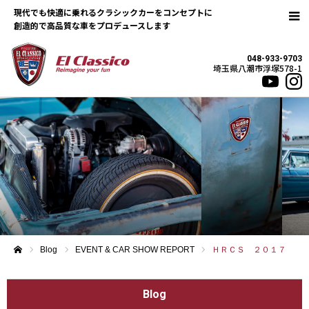
現代でも快適に乗れるクラシックカーをコンセプトに
048-933-9703
埼玉県八潮市浮塚578-1
Blog
EVENT & CAR SHOW REPORT
ＨＲＣＳ ２０１７
ホーム
Blog