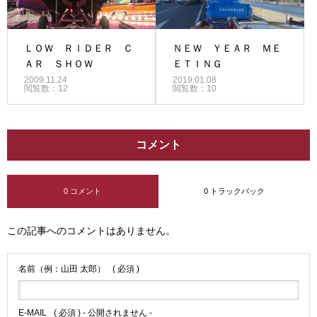
ＬＯＷ ＲＩＤＥＲ Ｃ
ＮＥＷ ＹＥＡＲ ＭＥ
ＡＲ ＳＨＯＷ
ＥＴＩＮＧ
2009.11.24
2019.01.08
閲覧数：12
閲覧数：10
コメント
0 コメント
0 トラックバック
この記事へのコメントはありません。
名前（例：山田 太郎）
( 必須 )
E-MAIL
( 必須 ) - 公開されません -