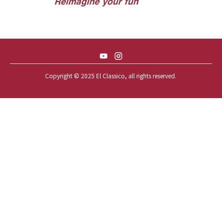
57 TOYOPET 観音クラウン
58 CHEVY IMPALA
59 BUICK INVICTA
59 CADILLAC COUPE DEVILLE
Copyright © 2025 El Classico, all rights reserved.️
59 CHEVY APACHE *アパ太郎
59 CHEVY APACHE *アパ次郎
59 CHEVY BROOKWOOD
59 CHEVY BROOKWOOD *夢現窯
59 CHEVY EL-CAMINO
59 CHEVY EL-CAMINO *725ELC
59 CHEVY EL-CAMINO *CONQUE
59 CHEVY EL-CAMINO *EL-NINO
59 CHEVY EL-CAMINO *VEGAS*
59 CHEVY IMPALA