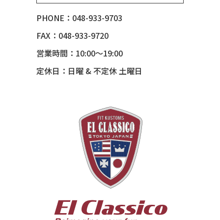
53 CHEVY BEL-AIR
PHONE：048-933-9703
54 CHEVY BEL-AIR
FAX：048-933-9720
54 CHEVY SUBURBAN
営業時間：10:00～19:00
54 CHEVY TIN WOODIE WAGON
定休日：日曜 & 不定休 土曜日
55 BUICK ROADMASTER
55 CHEVY 210
55 CHEVY HANDYMAN WAGON
55 FORD F100
56 BUICK SPECIAL * 565 *
56 CHEVY BEL-AIR * KOMO *
56 CHEVY BEL-AIR *SPARKLE 56
56 CHEVY BELAIR CONV
57 CHEVY BEL-AIR CONVERTIBLE
57 CHEVY NOMAD *ACID 57*