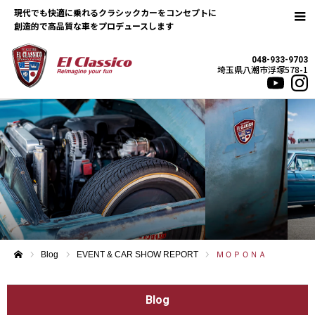
現代でも快適に乗れるクラシックカーをコンセプトに
048-933-9703
埼玉県八潮市浮塚578-1
Blog
EVENT & CAR SHOW REPORT
ＭＯＰＯＮＡ
ホーム
Blog