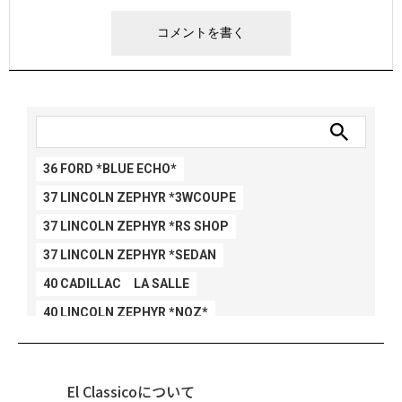
36 FORD *BLUE ECHO*
37 LINCOLN ZEPHYR *3WCOUPE
37 LINCOLN ZEPHYR *RS SHOP
37 LINCOLN ZEPHYR *SEDAN
40 CADILLAC LA SALLE
40 LINCOLN ZEPHYR *NOZ*
40 LINCOLN ZEPHYR *V12*
40 MERCURY *BREEZEE
El Classicoについて
47 CHEVY FLEETMASTER CONV