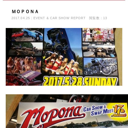
ＭＯＰＯＮＡ
2017.04.25
EVENT & CAR SHOW REPORT
閲覧数：13