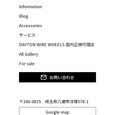
Information
48 CHEVY 3100 *Q-CHINCO
Blog
48 CHEVY FLEET AEROSEDAN
48 CHEVY FLEETMASTER CONV
Accessories
48 CHEVY SUBURBAN
サービス
49 CHEVY SUBURBAN
DAYTON WIRE WHEELS 国内正規代理店
49 FORD SHOE BOX
All Gallery
49 MERCURY *MERC9*
For sale
50 CHEVY STYLE-LINE*BUBBLES
50 CHEVY SUBURBAN
お問い合わせ
50 CHEVY TIN WOODIE WAGON
50 MERCURY *OX BLOOD*
51 CHEVY STYLE LINE
〒340-0835 埼玉県八潮市浮塚578-1
51 MERCURY
Google map
51 MERCURY *ART MORRISON