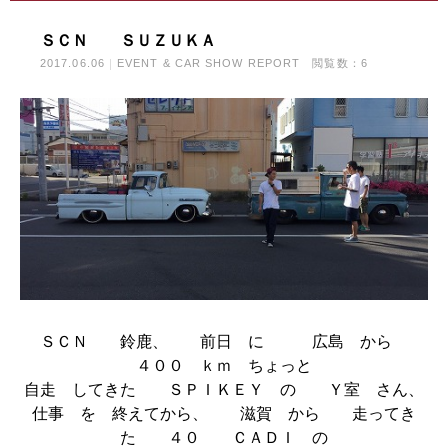
ＳＣＮ ＳＵＺＵＫＡ
2017.06.06
EVENT & CAR SHOW REPORT
閲覧数：6
ＳＣＮ 鈴鹿、 前日 に 広島 から
４００ ｋｍ ちょっと
自走 してきた ＳＰＩＫＥＹ の Ｙ室 さん、
仕事 を 終えてから、 滋賀 から 走ってき
た ４０ ＣＡＤＩ の