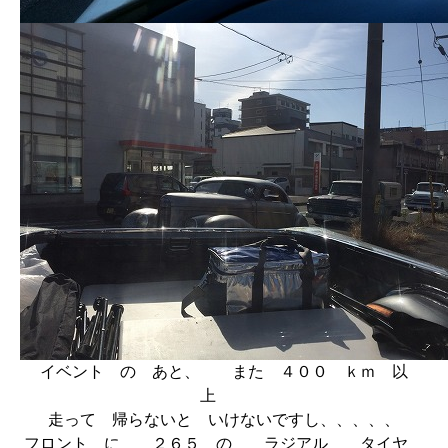
イベント の あと、 また ４００ ｋｍ 以
上
走って 帰らないと いけないですし、、、、、
フロント に ２６５ の ラジアル タイヤ