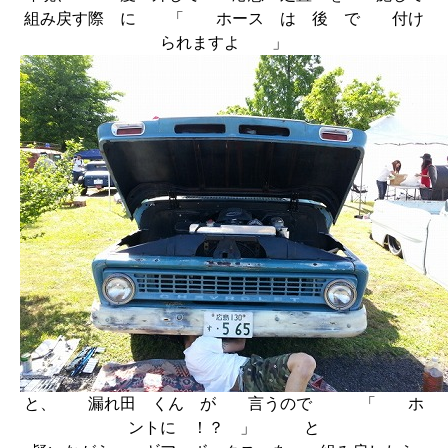
組み戻す際 に 「 ホース は 後 で 付け
られますよ 」
と、 漏れ田 くん が 言うので 「 ホ
ントに ！？ 」 と