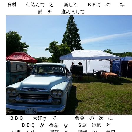
食材 仕込んで と 楽しく ＢＢＱ の 準
備 を 進めまして
ＢＢＱ 大好き で、 鈑金 の 次 に
ＢＢＱ が 得意 な Ｓ庭 師範 と