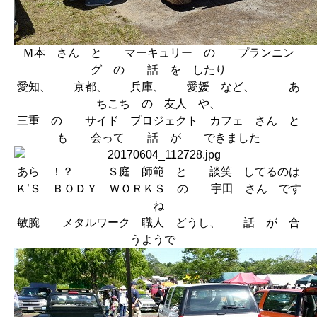
Ｍ本 さん と マーキュリー の プランニン
グ の 話 を したり
愛知、 京都、 兵庫、 愛媛 など、 あ
ちこち の 友人 や、
三重 の
サイド プロジェクト カフェ
さん と
も 会って 話 が できました
あら ！？ Ｓ庭 師範 と 談笑 してるのは
Ｋ’Ｓ ＢＯＤＹ ＷＯＲＫＳ
の 宇田 さん です
ね
敏腕 メタルワーク 職人 どうし、 話 が 合
うようで