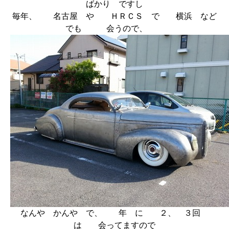
ばかり ですし
毎年、 名古屋 や ＨＲＣＳ で 横浜 など
でも 会うので、
なんや かんや で、 年 に ２、 ３回
は 会ってますので