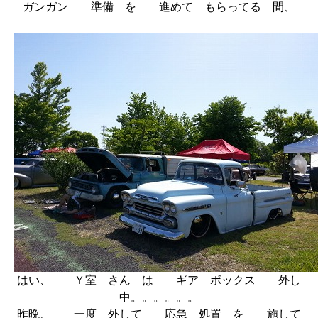
ガンガン 準備 を 進めて もらってる 間、
はい、 Ｙ室 さん は ギア ボックス 外し
中。。。。。。
昨晩、 一度 外して 応急 処置 を 施して