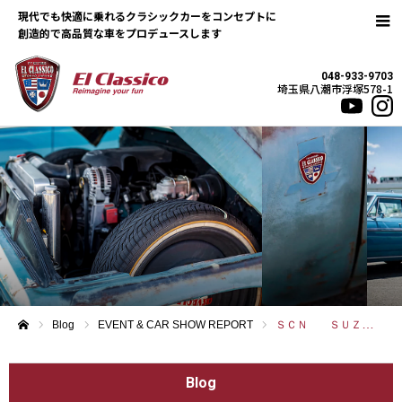
現代でも快適に乗れるクラシックカーをコンセプトに
048-933-9703
埼玉県八潮市浮塚578-1
Blog
EVENT & CAR SHOW REPORT
ＳＣＮ ＳＵＺＵＫＡ
ホーム
Blog