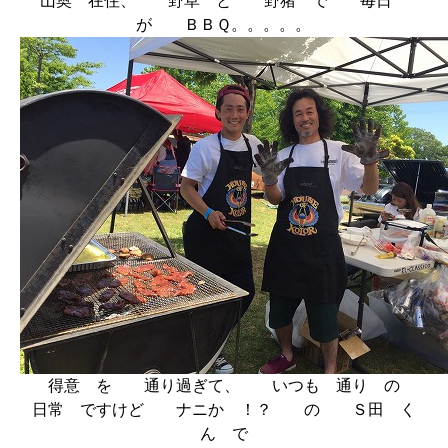
山奥 在住、 野草 と 野猪 で 毎日
が ＢＢＱ。。。。。
得意 を 通り過ぎて、 いつも 通り の
日常 ですけど ナニか ！？ の Ｓ田 く
ん で