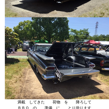
満載 してきた 荷物 を 降ろして
ＢＢＱ の 準備 に とり掛ります