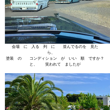
会場 に 入る 列 に 並んでるのを 見た
ら、
塗装 の コンディション が いい 順 ですか？
と、 笑われて ましたが