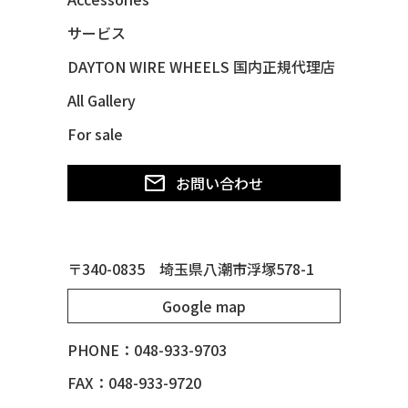
48 CHEVY SUBURBAN
サービス
49 CHEVY SUBURBAN
DAYTON WIRE WHEELS 国内正規代理店
49 FORD SHOE BOX
All Gallery
49 MERCURY *MERC9*
For sale
50 CHEVY STYLE-LINE*BUBBLES
50 CHEVY SUBURBAN
お問い合わせ
50 CHEVY TIN WOODIE WAGON
50 MERCURY *OX BLOOD*
51 CHEVY STYLE LINE
〒340-0835 埼玉県八潮市浮塚578-1
51 MERCURY
Google map
51 MERCURY *ART MORRISON
53 CHEVY BEL-AIR
PHONE：048-933-9703
54 CHEVY BEL-AIR
FAX：048-933-9720
54 CHEVY SUBURBAN