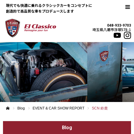
現代でも快適に乗れるクラシックカーをコンセプトに
048-933-9703
埼玉県八潮市浮塚578-1
Blog
EVENT & CAR SHOW REPORT
SCN 鈴鹿
ホーム
Blog