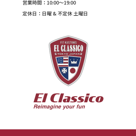
営業時間：10:00～19:00
54 CHEVY TIN WOODIE WAGON
定休日：日曜 & 不定休 土曜日
55 BUICK ROADMASTER
55 CHEVY 210
55 CHEVY HANDYMAN WAGON
55 FORD F100
56 BUICK SPECIAL * 565 *
56 CHEVY BEL-AIR * KOMO *
56 CHEVY BEL-AIR *SPARKLE 56
56 CHEVY BELAIR CONV
57 CHEVY BEL-AIR CONVERTIBLE
57 CHEVY NOMAD *ACID 57*
57 TOYOPET 観音クラウン
58 CHEVY IMPALA
59 BUICK INVICTA