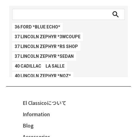
36 FORD *BLUE ECHO*
37 LINCOLN ZEPHYR *3WCOUPE
37 LINCOLN ZEPHYR *RS SHOP
37 LINCOLN ZEPHYR *SEDAN
40 CADILLAC LA SALLE
40 LINCOLN ZEPHYR *NOZ*
40 LINCOLN ZEPHYR *V12*
40 MERCURY *BREEZEE
El Classicoについて
47 CHEVY FLEETMASTER CONV
Information
48 CHEVY 3100 *Q-CHINCO
Blog
48 CHEVY FLEET AEROSEDAN
48 CHEVY FLEETMASTER CONV
Accessories