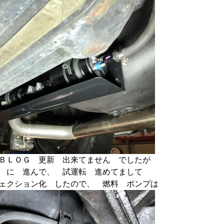
ＢＬＯＧ 更新 出来てません でしたが
 に 進んで、 試運転 進めてまして
ェクション化 したので、 燃料 ポンプは