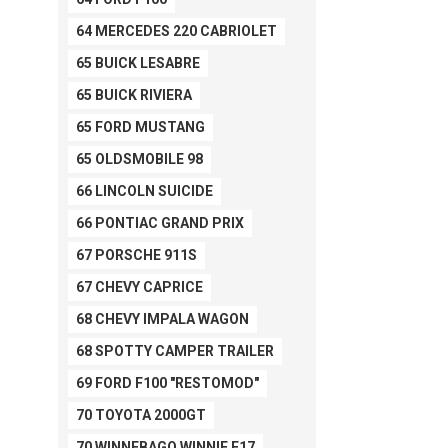
64 MERCEDES 220 CABRIOLET
65 BUICK LESABRE
65 BUICK RIVIERA
65 FORD MUSTANG
65 OLDSMOBILE 98
66 LINCOLN SUICIDE
66 PONTIAC GRAND PRIX
67 PORSCHE 911S
67 CHEVY CAPRICE
68 CHEVY IMPALA WAGON
68 SPOTTY CAMPER TRAILER
69 FORD F100 "RESTOMOD"
70 TOYOTA 2000GT
70 WINNEBAGO WINNIE F17