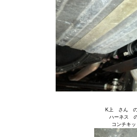
K上 さん 
ハーネス 
コンチキッ