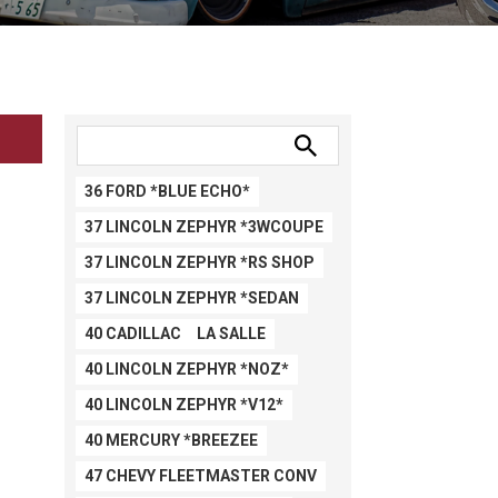
36 FORD *BLUE ECHO*
37 LINCOLN ZEPHYR *3WCOUPE
37 LINCOLN ZEPHYR *RS SHOP
37 LINCOLN ZEPHYR *SEDAN
40 CADILLAC LA SALLE
40 LINCOLN ZEPHYR *NOZ*
40 LINCOLN ZEPHYR *V12*
40 MERCURY *BREEZEE
47 CHEVY FLEETMASTER CONV