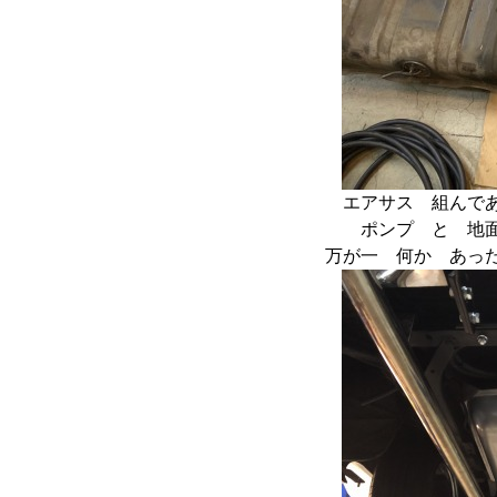
エアサス 組んで
ポンプ と 地
万が一 何か あっ