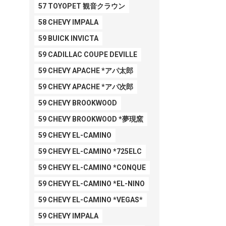
57 TOYOPET 観音クラウン
58 CHEVY IMPALA
59 BUICK INVICTA
59 CADILLAC COUPE DEVILLE
59 CHEVY APACHE *アパ太郎
59 CHEVY APACHE *アパ次郎
59 CHEVY BROOKWOOD
59 CHEVY BROOKWOOD *夢現窯
59 CHEVY EL-CAMINO
59 CHEVY EL-CAMINO *725ELC
59 CHEVY EL-CAMINO *CONQUE
59 CHEVY EL-CAMINO *EL-NINO
59 CHEVY EL-CAMINO *VEGAS*
59 CHEVY IMPALA