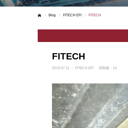
Blog
FITECH EFI
FITECH
ホーム
FITECH
2019.07.11
FITECH EFI
閲覧数：10