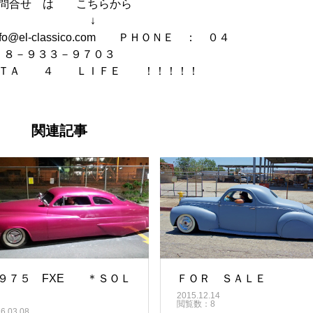
問合せ は こちらから
↓
@el-classico.com ＰＨＯＮＥ ： ０４
８－９３３－９７０３
ＴＡ ４ ＬＩＦＥ ！！！！！
関連記事
９７５ FXE ＊ＳＯＬ
ＦＯＲ ＳＡＬＥ
2015.12.14
閲覧数：8
6.03.08