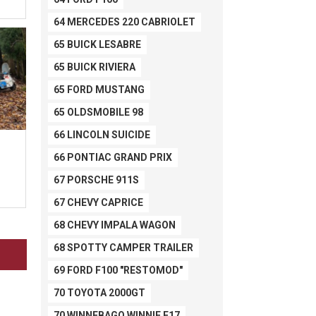
64 MERCEDES 220 CABRIOLET
65 BUICK LESABRE
65 BUICK RIVIERA
65 FORD MUSTANG
65 OLDSMOBILE 98
66 LINCOLN SUICIDE
66 PONTIAC GRAND PRIX
67 PORSCHE 911S
67 CHEVY CAPRICE
68 CHEVY IMPALA WAGON
68 SPOTTY CAMPER TRAILER
69 FORD F100 "RESTOMOD"
70 TOYOTA 2000GT
70 WINNEBAGO WINNIE F17