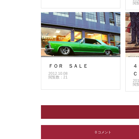
閲
ＦＯＲ ＳＡＬＥ
４
Ｃ
2012.10.08
閲覧数：21
201
閲
0 コメント