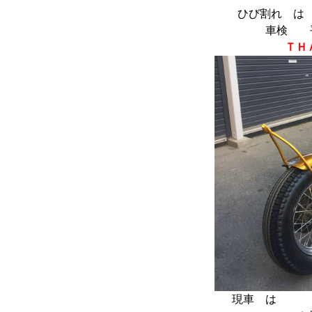
ひび割れ は
車検 
ＴＨ
現車 は Ｆ