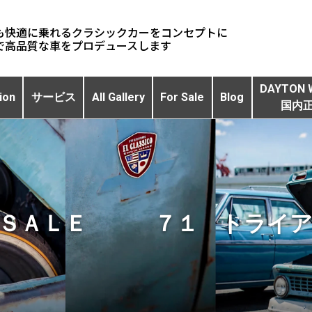
も快適に乗れるクラシックカーをコンセプトに
DAYTON 
ion
サービス
All Gallery
For Sale
Blog
国内
 ＳＡＬＥ ７１ トラ