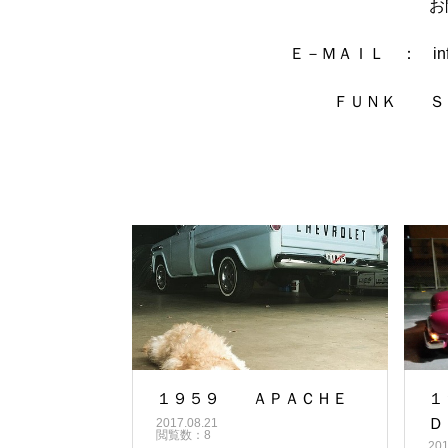
お
Ｅ－ＭＡＩＬ ： info
ＦＵＮＫ Ｓ
１９５９ ＡＰＡＣＨＥ
１
Ｄ
2017.08.21
閲覧数：8
201