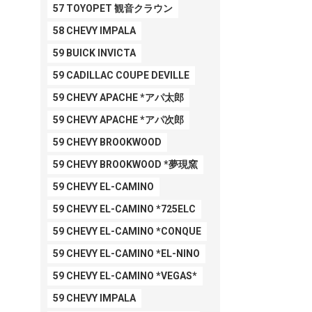
57 TOYOPET 観音クラウン
58 CHEVY IMPALA
59 BUICK INVICTA
59 CADILLAC COUPE DEVILLE
59 CHEVY APACHE *アパ太郎
59 CHEVY APACHE *アパ次郎
59 CHEVY BROOKWOOD
59 CHEVY BROOKWOOD *夢現窯
59 CHEVY EL-CAMINO
59 CHEVY EL-CAMINO *725ELC
59 CHEVY EL-CAMINO *CONQUE
59 CHEVY EL-CAMINO *EL-NINO
59 CHEVY EL-CAMINO *VEGAS*
59 CHEVY IMPALA