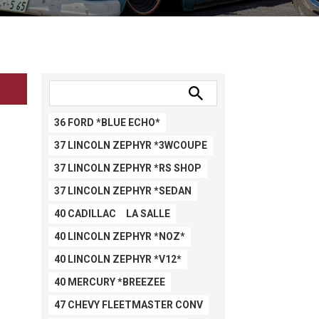
36 FORD *BLUE ECHO*
37 LINCOLN ZEPHYR *3WCOUPE
37 LINCOLN ZEPHYR *RS SHOP
37 LINCOLN ZEPHYR *SEDAN
40 CADILLAC LA SALLE
40 LINCOLN ZEPHYR *NOZ*
40 LINCOLN ZEPHYR *V12*
40 MERCURY *BREEZEE
47 CHEVY FLEETMASTER CONV