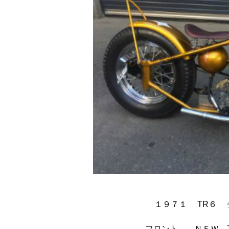
１９７１ TR６ 
フロント ＮＥＷ 