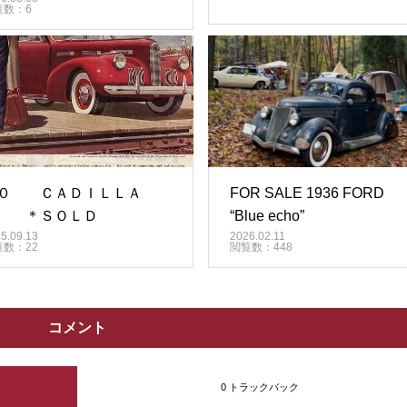
覧数：6
０ ＣＡＤＩＬＬＡ
FOR SALE 1936 FORD
 ＊ＳＯＬＤ
“Blue echo”
5.09.13
2026.02.11
覧数：22
閲覧数：448
コメント
0 トラックバック