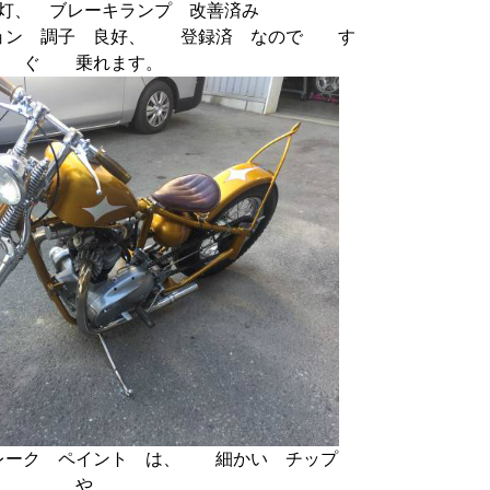
灯、 ブレーキランプ 改善済み
ョン 調子 良好、 登録済 なので す
ぐ 乗れます。
レーク ペイント は、 細かい チップ
や