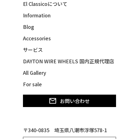
El Classicoについて
47 CHEVY FLEETMASTER CONV
Information
48 CHEVY 3100 *Q-CHINCO
Blog
48 CHEVY FLEET AEROSEDAN
48 CHEVY FLEETMASTER CONV
Accessories
48 CHEVY SUBURBAN
サービス
49 CHEVY SUBURBAN
DAYTON WIRE WHEELS 国内正規代理店
49 FORD SHOE BOX
All Gallery
49 MERCURY *MERC9*
For sale
50 CHEVY STYLE-LINE*BUBBLES
50 CHEVY SUBURBAN
お問い合わせ
50 CHEVY TIN WOODIE WAGON
50 MERCURY *OX BLOOD*
51 CHEVY STYLE LINE
〒340-0835 埼玉県八潮市浮塚578-1
51 MERCURY