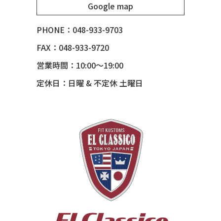
Google map
51 MERCURY *ART MORRISON
53 CHEVY BEL-AIR
PHONE：048-933-9703
54 CHEVY BEL-AIR
FAX：048-933-9720
54 CHEVY SUBURBAN
営業時間：10:00～19:00
54 CHEVY TIN WOODIE WAGON
定休日：日曜 & 不定休 土曜日
55 BUICK ROADMASTER
55 CHEVY 210
55 CHEVY HANDYMAN WAGON
55 FORD F100
56 BUICK SPECIAL * 565 *
56 CHEVY BEL-AIR * KOMO *
56 CHEVY BEL-AIR *SPARKLE 56
56 CHEVY BELAIR CONV
57 CHEVY BEL-AIR CONVERTIBLE